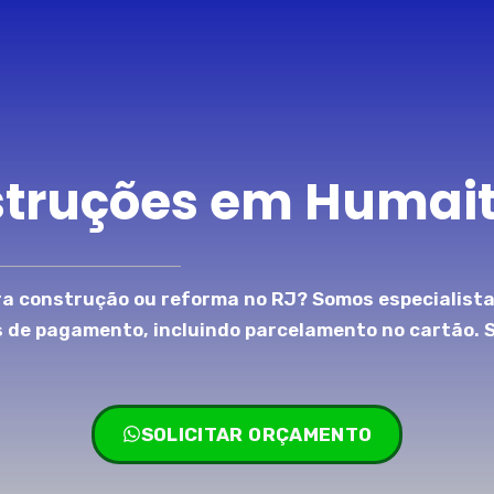
struções em Humait
a construção ou reforma no RJ? Somos especialista
s de pagamento, incluindo parcelamento no cartão. 
SOLICITAR ORÇAMENTO